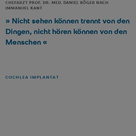
CHEFARZT PROF. DR. MED. DANIEL BÖGER NACH
Speicheldrüsen und Halsweichteilen
Tauchmedizinische Untersuchungen
IMMANUEL KANT
Videostroboskopie bei Stimmstörungen
Nicht sehen können trennt von den
Dingen, nicht hören können von den
Hörscreening bei Neugeborenen
Menschen
Minimalinvasive mikrochirurgische
Operationstechniken (Mittelohr,
Nasennebenhöhlen)
Chirurgischen Entfernung von Tumoren und
COCHLEA IMPLANTAT
plastische Deckung der sonst entstellenden
Defekte
Hauttransplantation (Lappentechnik)
Lasertherapien (Mandelkappung,
Steigbügelchirurgie, Nasenmuscheln)
Mittelohr-Chirurgie / Operationen zur