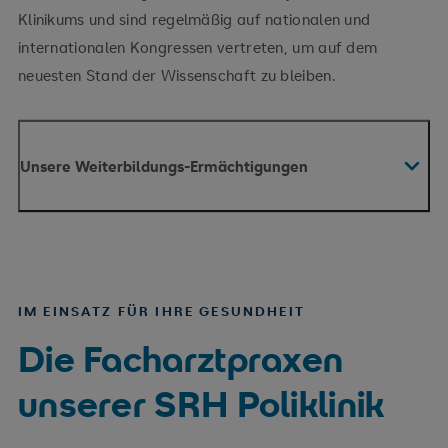
Klinikums und sind regelmäßig auf nationalen und
internationalen Kongressen vertreten, um auf dem
neuesten Stand der Wissenschaft zu bleiben.
Unsere Weiterbildungs-Ermächtigungen
Volle Weiterbildungsermächtigung zum Facharzt
für HNO (60 Monate)
Volle Weiterbildungsermächtigung für die
IM EINSATZ FÜR IHRE GESUNDHEIT
Zusatzbezeichnung Plastische Operationen (24
Die Facharztpraxen
Monate)
unserer SRH Poliklinik
Volle Weiterbildungsermächtigung für die
Zusatzbezeichnung Medikamentöse
Tumortherapie (12 Monate)