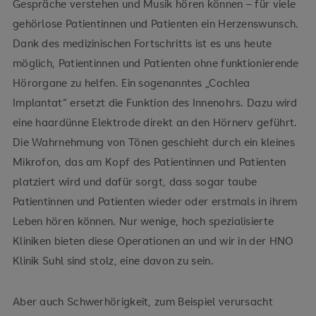
Gespräche verstehen und Musik hören können – für viele
operative Therapie schlafbezogener
gehörlose Patientinnen und Patienten ein Herzenswunsch.
Atemstörungen
Dank des medizinischen Fortschritts ist es uns heute
möglich, Patientinnen und Patienten ohne funktionierende
Versorgung von Schwerhörigen mittels Vibrant
Hörorgane zu helfen. Ein sogenanntes „Cochlea
Sound Bridge (VSB) und Bone Bridge
Implantat“ ersetzt die Funktion des Innenohrs. Dazu wird
eine haardünne Elektrode direkt an den Hörnerv geführt.
Die Wahrnehmung von Tönen geschieht durch ein kleines
Mikrofon, das am Kopf des Patientinnen und Patienten
platziert wird und dafür sorgt, dass sogar taube
Patientinnen und Patienten wieder oder erstmals in ihrem
Leben hören können. Nur wenige, hoch spezialisierte
Kliniken bieten diese Operationen an und wir in der HNO
Klinik Suhl sind stolz, eine davon zu sein.
Aber auch Schwerhörigkeit, zum Beispiel verursacht