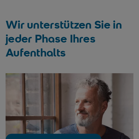
03681 35-9
Bus
infostelle.zs@srh.de
Linie A/G
Wir unterstützen Sie in
jeder Phase Ihres
Patienten-Checkliste
Aufenthalts
PDF (101 KB)