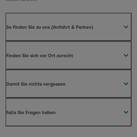
So finden Sie zu uns (Anfahrt & Parken)
Albert-Schweitzer-Straße 2,
98527 Suhl
Finden Sie sich vor Ort zurecht
Auto
Damit Sie nichts vergessen
Falls Sie Fragen haben
Unser Lageplan
PDF (2 MB)
hier.