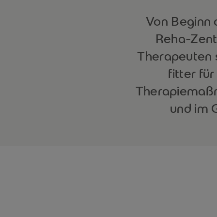
Von Beginn a
Reha-Zent
Therapeuten s
fitter f
Therapiemaßn
und im 