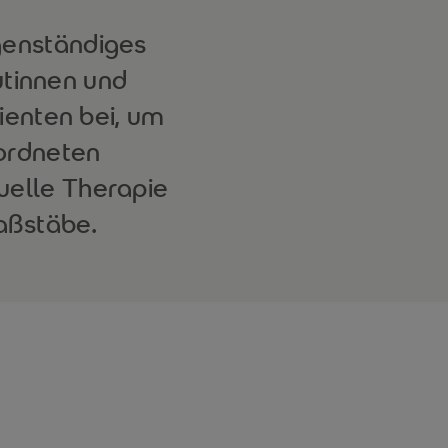
igenständiges
tinnen und
ienten bei, um
rordneten
elle Therapie
aßstäbe.