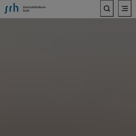
SRH Zentralklinikum Suhl