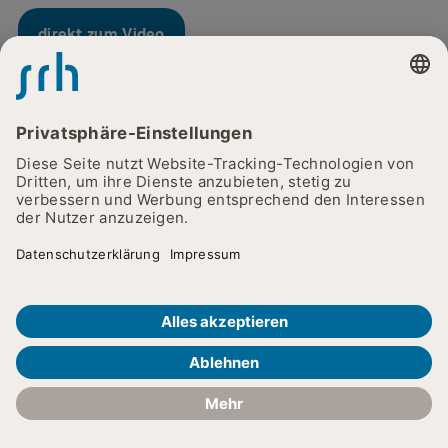
direkt zum Video
EINJÄHRIGE AUSBILDUNG
Krankenpflegehelfer/in
Für Quereinsteigerinnen und Quereinsteiger in den
Job oder für Schulabgänger mit Hauptschulabschluss ist
diese Ausbildung ein guter Einstieg in den sicheren
Pflegeberuf. Als Krankenpflegehelfer:in übernimmst Du
nach der einjährigen Ausbildung vor allem Tätigkeiten, die
unsere examinierten Schwestern entlasten – etwa
die Körperpflege oder das Anreichen von Essen. Während