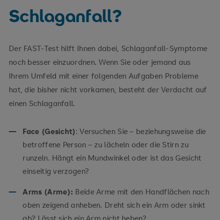
Schlaganfall?
Schlafapnoe-Syndrom
Alter
Der FAST-Test hilft Ihnen dabei, Schlaganfall-Symptome
Vererbung (Schlaganfall bei Blutsverwandten)
noch besser einzuordnen. Wenn Sie oder jemand aus
Ihrem Umfeld mit einer folgenden Aufgaben Probleme
hat, die bisher nicht vorkamen, besteht der Verdacht auf
einen Schlaganfall.
Face (Gesicht)
: Versuchen Sie – beziehungsweise die
betroffene Person – zu lächeln oder die Stirn zu
runzeln. Hängt ein Mundwinkel oder ist das Gesicht
einseitig verzogen?
Arms (Arme):
Beide Arme mit den Handflächen nach
oben zeigend anheben. Dreht sich ein Arm oder sinkt
ab? Lässt sich ein Arm nicht heben?