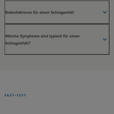
Risikofaktoren für einen Schlaganfall
Welche Symptome sind typisch für einen
Schlaganfall?
Halbseitige Lähmung oder Gefühlsstörung
Sprachstörung oder Sprach-Verständnis-Störung
Sehstörung wie Doppelbilder, verschwommenes
Sehen, halbseitige Sehstörung
FAST-TEST
Gangstörungen
Bluthochdruck
Schluckstörungen oder verwaschene Sprache