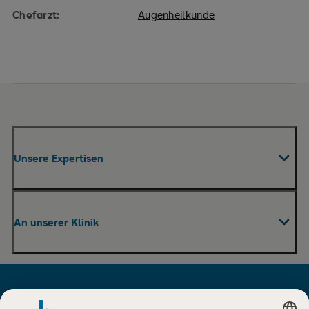
Chefarzt:
Augenheilkunde
Unsere Expertisen
Fachabteilungen & Zentren
An unserer Klinik
Praxen
Pflege
Ihr Aufenthalt
Therapie und Rehabilitation
Für Besucher