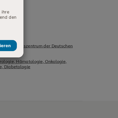
rtes Darmkrebszentrum der Deutschen
lschaft
rologie, Hämatologie, Onkologie,
e, Diabetologie