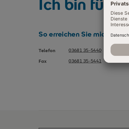
Ich bin für S
So erreichen Sie mich
03681 35-5440
Telefon
03681 35-5441
Fax