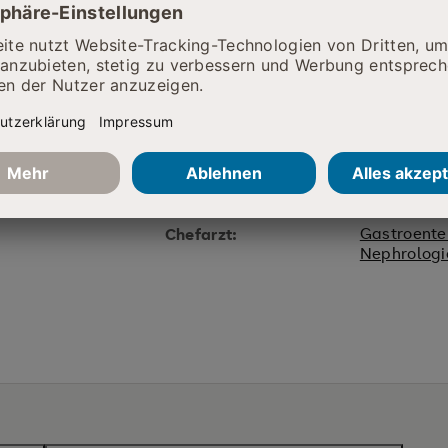
ie da
Hierfür bin ich zuständig
zertifizie
Chefarzt
Krebsgesel
Gastroenterologie:
Gastroente
Chefarzt:
Nephrologi