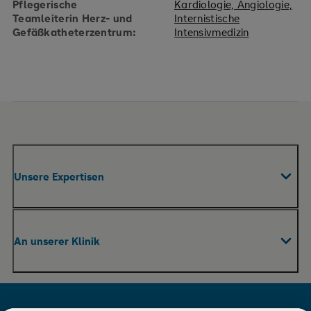
Pflegerische
Kardiologie, Angiologie,
Teamleiterin Herz- und
Internistische
Gefäßkatheterzentrum:
Intensivmedizin
Unsere Expertisen
Fachabteilungen & Zentren
An unserer Klinik
Praxen
Pflege
Ihr Aufenthalt
Therapie und Rehabilitation
Für Besucher