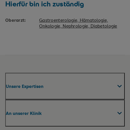
Hierfür bin ich zuständig
Oberarzt:
Gastroenterologie, Hämatologie,
Onkologie, Nephrologie, Diabetologie
Unsere Expertisen
Fachabteilungen & Zentren
An unserer Klinik
Praxen
Pflege