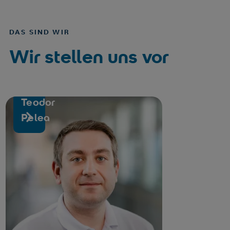
DAS SIND WIR
Wir stellen uns vor
Teodor
Teodor Pelea
Pelea
ARZT
Zum Profil
Facharzt für Neurologie