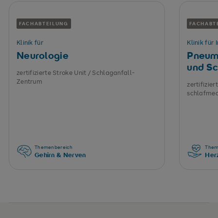
FACHABTEILUNG
FACHABT
Klinik für
Klinik für 
Neurologie
Pneum
und Sc
zertifizierte Stroke Unit / Schlaganfall-
Zentrum
zertifizier
schlafmed
Themenbereich
Them
Gehirn & Nerven
Herz