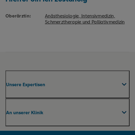
Oberärztin:
Anästhesiologie, Intensivmedizin,
Schmerztherapie und Palliativmedizin
Unsere Expertisen
Fachabteilungen & Zentren
An unserer Klinik
Praxen
Pflege
Ihr Aufenthalt