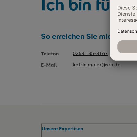
Ich bin für S
So erreichen Sie mich
03681 35-8167
Telefon
katrin.maier@srh.de
E-Mail
Unsere Expertisen