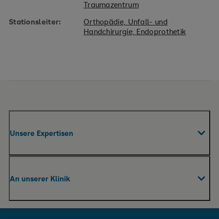
Traumazentrum
Stationsleiter:
Orthopädie, Unfall- und
Handchirurgie, Endoprothetik
Unsere Expertisen
Fachabteilungen & Zentren
An unserer Klinik
Praxen
Pflege
Ihr Aufenthalt