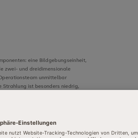
mponenten: eine Bildgebungseinheit,
de zwei- und dreidimensionale
 Operationsteam unmittelbar
 Strahlung ist besonders niedrig,
Bereich besonders groß und die
nders schnell erledigt. „So kann
blick über das Operationsgebiet mit
nschaften verschaffen“, schwärmt der