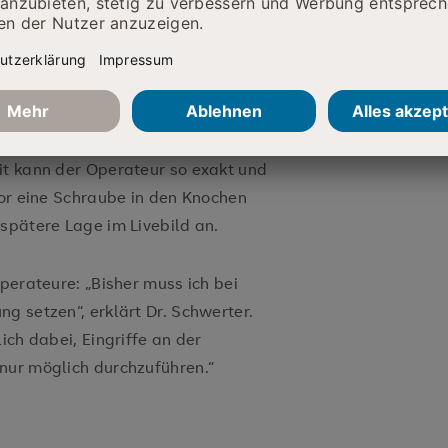
e zweite Komponente des Systems: die
sition der eingesetzten Instrumente
ch so kleine Bewegung wird während
 und in Echtzeit in das Bild
r dabei, den biomechanisch besten
it kann der Operateur so exakt und
vor eine Schraube in den Knochen
 spätere Lage im Livebild an.
Operateure: „Bisher muss ich bei
g setzen“, erklärt Dr. Schwerter.
ich dabei, Eingriffe an der
 nur möglich durchzuführen.“