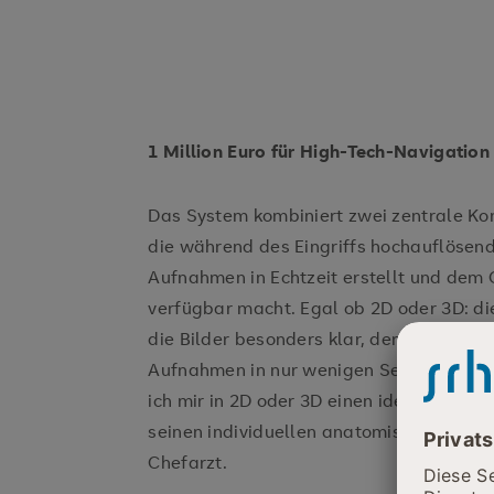
1 Million Euro für High-Tech-Navigation
Das System kombiniert zwei zentrale Ko
die während des Eingriffs hochauflösen
Aufnahmen in Echtzeit erstellt und dem
verfügbar macht. Egal ob 2D oder 3D: die
die Bilder besonders klar, der erfasste 
Aufnahmen in nur wenigen Sekunden beso
ich mir in 2D oder 3D einen idealen Über
seinen individuellen anatomischen Eige
Chefarzt.