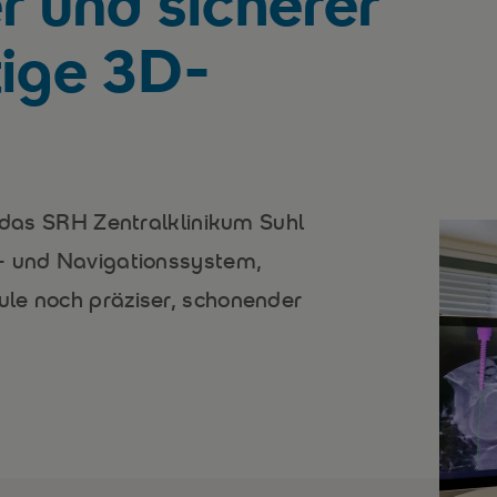
r und sicherer
tige 3D-
e das SRH Zentralklinikum Suhl
s- und Navigationssystem,
le noch präziser, schonender