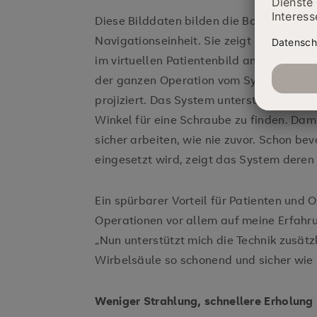
Diese Bilddaten bilden die Basis für di
Navigationseinheit. Sie zeigt live die Po
im virtuellen Patientenbild an. Jede no
der ganzen Operation vom System erfasst
projiziert. Das System unterstützt soga
Winkel für eine Schraube zu finden. Dam
sicher arbeiten, wie nie zuvor. Schon be
eingesetzt wird, zeigt das System deren
Ein spürbarer Vorteil für Patienten und 
Operationen vor allem auf meine Erfahrun
„Nun unterstützt mich die Technik zusätzl
Wirbelsäule so schonend und sicher wie
Weniger Strahlung, schnellere Erholung