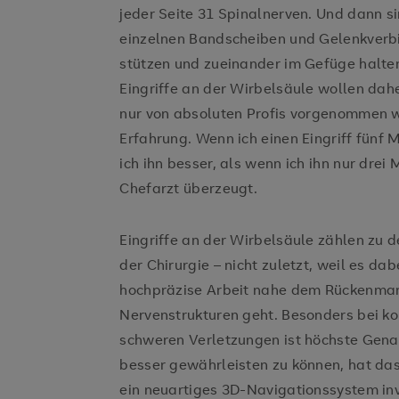
jeder Seite 31 Spinalnerven. Und dann si
einzelnen Bandscheiben und Gelenkverbi
stützen und zueinander im Gefüge halten“
Eingriffe an der Wirbelsäule wollen dahe
nur von absoluten Profis vorgenommen we
Erfahrung. Wenn ich einen Eingriff fünf
ich ihn besser, als wenn ich ihn nur drei 
Chefarzt überzeugt.
Eingriffe an der Wirbelsäule zählen zu 
der Chirurgie – nicht zuletzt, weil es d
hochpräzise Arbeit nahe dem Rückenmar
Nervenstrukturen geht. Besonders bei k
schweren Verletzungen ist höchste Gena
besser gewährleisten zu können, hat das 
ein neuartiges 3D-Navigationssystem inv