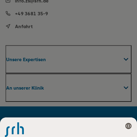
info.zs@srh.de
+49 3681 35-9
Anfahrt
Unsere Expertisen
Fachabteilungen & Zentren
An unserer Klinik
Praxen
Pflege
Ihr Aufenthalt
Therapie und Rehabilitation
Für Besucher
Unser Klinikum
Facebook
Instagram
YouTube
LinkedIn
Für Zuweiser