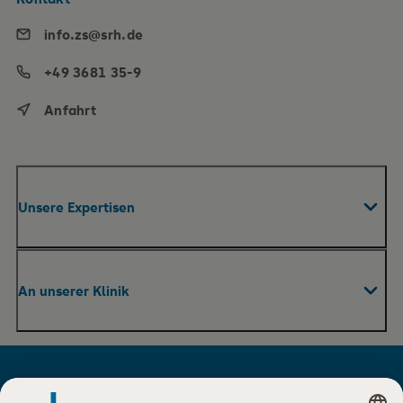
info.zs@srh.de
+49 3681 35-9
Anfahrt
Unsere Expertisen
Fachabteilungen & Zentren
An unserer Klinik
Praxen
Pflege
Ihr Aufenthalt
Therapie und Rehabilitation
Für Besucher