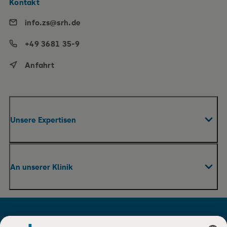
Kontakt
info.zs@srh.de
+49 3681 35-9
Anfahrt
Unsere Expertisen
Fachabteilungen & Zentren
An unserer Klinik
Praxen
Pflege
Ihr Aufenthalt
Therapie und Rehabilitation
Für Besucher