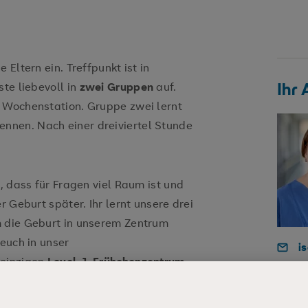
 Eltern ein. Treffpunkt ist in
Ihr
te liebevoll in
zwei Gruppen
auf.
 Wochenstation. Gruppe zwei lernt
ennen. Nach einer dreiviertel Stunde
, dass für Fragen viel Raum ist und
r Geburt später. Ihr lernt unsere drei
m die Geburt in unserem Zentrum
 euch in unser
i
 einzigen
Level-1-Frühchenzentrum
0
immer bestens versorgt. Auf der
tern und Hebammen natürlich unsere