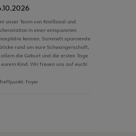
.10.2026
28.09.20
nt unser Team von Kreißsaal und
Lernt unser 
henstation in einer entspannten
Wochenstatio
mosphäre kennen. Sammelt spannende
Atmosphäre 
blicke rund um eure Schwangerschaft,
Einblicke ru
 allem die Geburt und die ersten Tage
vor allem die
 eurem Kind. Wir freuen uns auf euch!
mit eurem Kin
Treffpunkt: Foyer
Treffpunkt