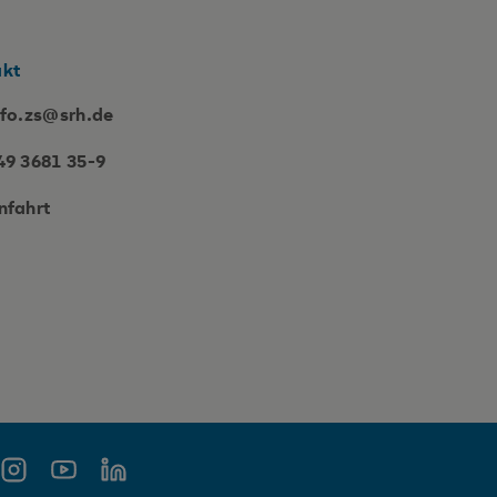
akt
nfo.zs@srh.de
49 3681 35-9
nfahrt
book
Instagram
YouTube
LinkedIn