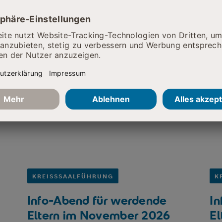
nsablauf rund um die Geburt, das
ichkeit der Übernachtung eures
r alle eure Fragen.
tig. Wir freuen uns auf euch!
KREISSSAALFÜHRUNG
K
Info-Abend für werdende
In
Eltern im November 2026
El