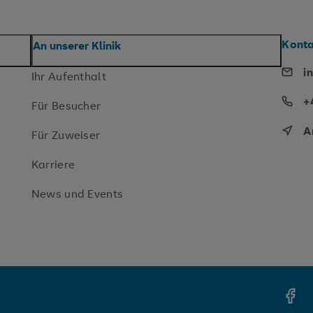
Kont
An unserer Klinik
i
Ihr Aufenthalt
+
Für Besucher
A
Für Zuweiser
Karriere
News und Events
Face