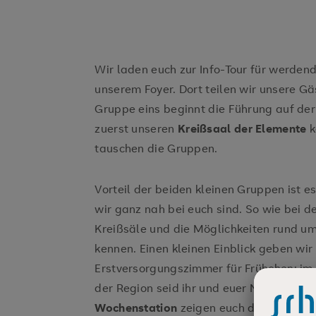
Wir laden euch zur Info-Tour für werdende
unserem Foyer. Dort teilen wir unsere Gäs
Gruppe eins beginnt die Führung auf der
zuerst unseren
Kreißsaal der Elemente
k
tauschen die Gruppen.
Vorteil der beiden kleinen Gruppen ist es
wir ganz nah bei euch sind. So wie bei de
Kreißsäle und die Möglichkeiten rund u
kennen. Einen kleinen Einblick geben wir
Erstversorgungszimmer für Frühchen: im
der Region seid ihr und euer Nachwuchs 
Wochenstation
zeigen euch die Schwes