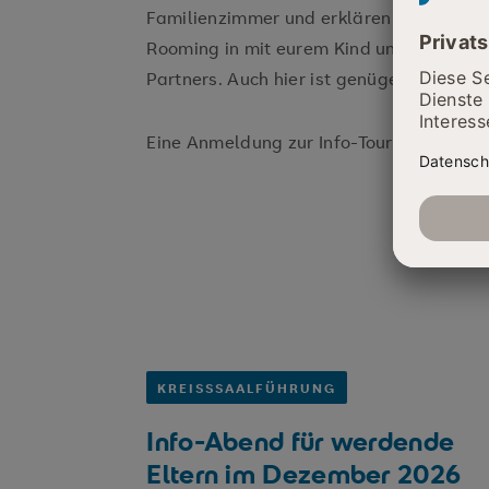
Familienzimmer und erklären den Statio
Rooming in mit eurem Kind und der Mögl
Partners. Auch hier ist genügend Raum fü
Eine Anmeldung zur Info-Tour ist nicht nö
KREISSSAALFÜHRUNG
Info-Abend für werdende
Eltern im Dezember 2026