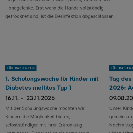
Handgelenke. Erst wenn die Hände vollständig
getrocknet sind, ist die Desinfektion abgeschlossen.
FÜR PATIENTEN
FÜR PATIEN
1. Schulungswoche für Kinder mit
Tag des
Diabetes mellitus Typ 1
2026: A
16.11. -
23.11.2026
09.08.2
Mit der Schulungswoche möchten wir
Unser Kind
Kindern die Möglichkeit bieten,
gemeinsam 
selbstständiger mit ihrer Erkrankung
Nachmitta
umzugehen. Dabei sollen sie gemeinsam
vielen Mit