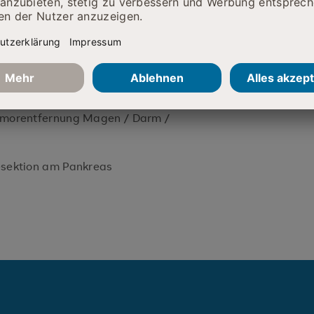
d Ductus choledochus)
 Praktische Übungen am
 intracorporales Knoten
umorentfernung Magen / Darm /
esektion am Pankreas