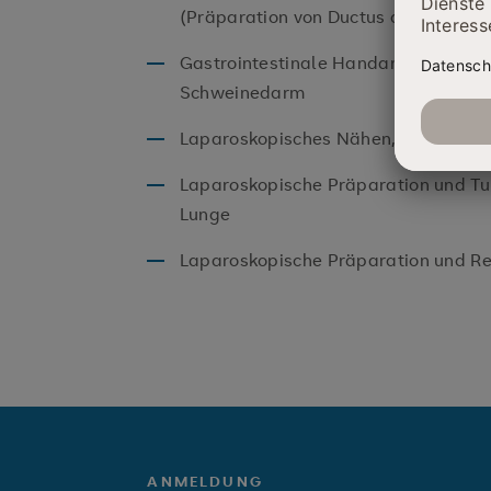
(Präparation von Ductus cysticus un
Gastrointestinale Handanastomose:
Schweinedarm
Laparoskopisches Nähen, extra- und
Laparoskopische Präparation und T
Lunge
Laparoskopische Präparation und R
ANMELDUNG