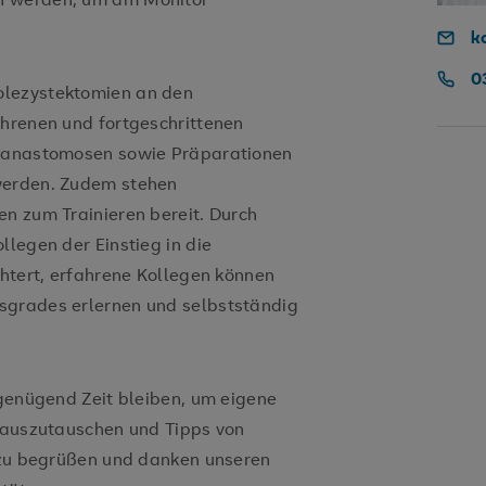
k
0
olezystektomien an den
ahrenen und fortgeschrittenen
rmanastomosen sowie Präparationen
werden. Zudem stehen
en zum Trainieren bereit. Durch
llegen der Einstieg in die
chtert, erfahrene Kollegen können
sgrades erlernen und selbstständig
 genügend Zeit bleiben, um eigene
l auszutauschen und Tipps von
e zu begrüßen und danken unseren