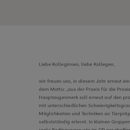
Liebe Kolleginnen, liebe Kollegen,
wir freuen uns, in diesem Jahr erneut e
dem Motto: „aus der Praxis für die Praxi
Hauptaugenmerk soll erneut auf den pra
mit unterschiedlichen Schwierigkeitsgra
Möglichkeiten und Techniken an Tierprä
selbstständig erlernt. In kleinen Gruppen
reale Bedingungen wie im OP geschaffe