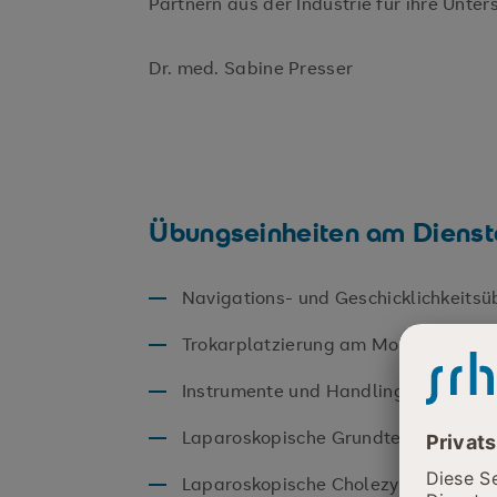
Partnern aus der Industrie für ihre Unter
Dr. med. Sabine Presser
Übungseinheiten am Diensta
Navigations- und Geschicklichkeitsü
Trokarplatzierung am Modell
Instrumente und Handling / Naht- 
Laparoskopische Grundtechniken
Laparoskopische Cholezystektomie (T