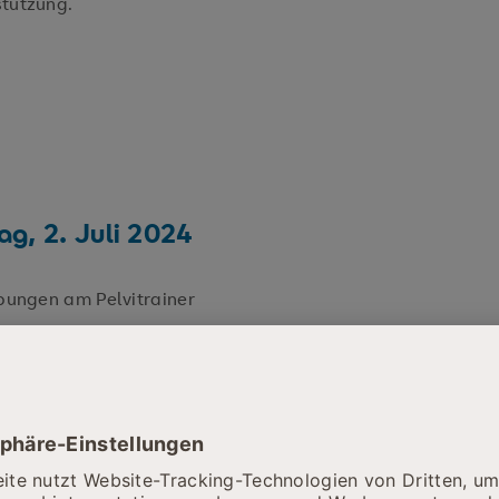
stützung.
g, 2. Juli 2024
bungen am Pelvitrainer
und Knotenübungen
iermodell) am Pelvitrainer