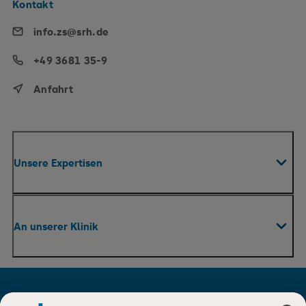
Kontakt
info.zs@srh.de
+49 3681 35-9
Anfahrt
Unsere Expertisen
Fachabteilungen & Zentren
An unserer Klinik
Praxen
Pflege
Ihr Aufenthalt
Therapie und Rehabilitation
Für Besucher