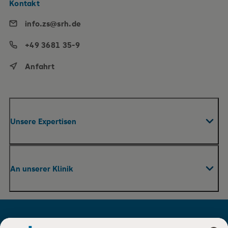
Kontakt
info.zs@srh.de
+49 3681 35-9
Anfahrt
Unsere Expertisen
Fachabteilungen & Zentren
An unserer Klinik
Praxen
Pflege
Ihr Aufenthalt
Therapie und Rehabilitation
Für Besucher